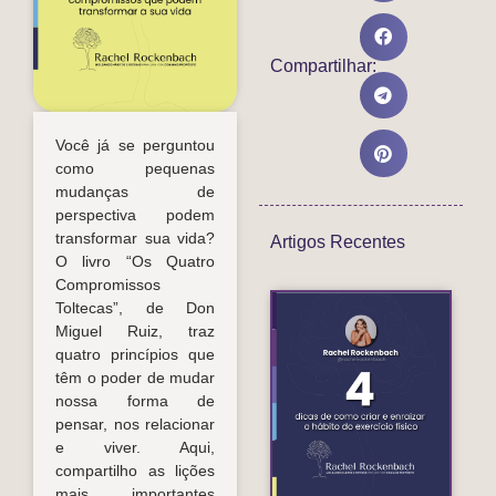
Compartilhar:
Você já se perguntou
como pequenas
mudanças de
perspectiva podem
transformar sua vida?
Artigos Recentes
O livro “Os Quatro
Compromissos
Toltecas”, de Don
Co
Miguel Ruiz, traz
cri
quatro princípios que
enr
têm o poder de mudar
o h
nossa forma de
do
exe
pensar, nos relacionar
fís
e viver. Aqui,
compartilho as lições
Lei
mais importantes