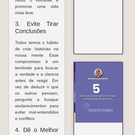
promove uma vida
mais leve.
3. Evite Tirar
Conclusões
Todos temos o hábito
de criar histórias na
nossa mente. Esse
compromisso é um
lembrete para buscar
5 d
a verdade e a clareza
ess
antes de reagir. Em
pa
vez de deduzir o que
me
a
os outros pensam,
qu
pergunte e busque
do
esclarecimentos para
so
evitar mal-entendidos
Lei
e conflitos.
4. Dê o Melhor