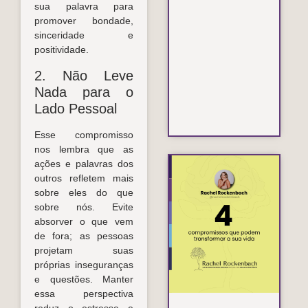
sua palavra para
promover bondade,
sinceridade e
positividade.
2. Não Leve
Nada para o
Lado Pessoal
Esse compromisso
nos lembra que as
ações e palavras dos
4 
outros refletem mais
tr
sobre eles do que
pa
sobre nós. Evite
sua
absorver o que vem
Lei
de fora; as pessoas
projetam suas
próprias inseguranças
e questões. Manter
essa perspectiva
reduz o estresse e