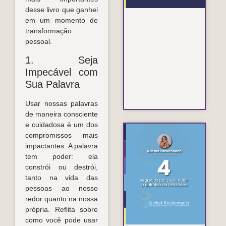
desse livro que ganhei
em um momento de
transformação
pessoal.
1. Seja
Impecável com
Sua Palavra
Usar nossas palavras
de maneira consciente
e cuidadosa é um dos
compromissos mais
Co
impactantes. A palavra
est
“Q
tem poder: ela
da
constrói ou destrói,
Fel
tanto na vida das
no 
pessoas ao nosso
a d
redor quanto na nossa
Lei
própria. Reflita sobre
como você pode usar